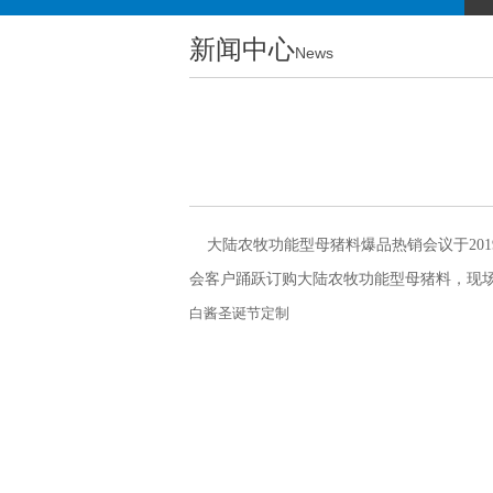
新闻中心
News
大陆农牧功能型母猪料爆品热销会议于
201
会客户踊跃订购大陆农牧功能型母猪料，现
白酱圣诞节定制