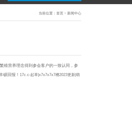
当前位置：
首页
>
新闻中心
繁殖营养理念得到参会客户的一致认同，参
丰硕回报！
17c.c-起草|x7x7x7x7槽2023更新|萌