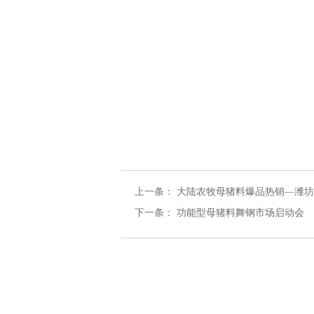
上一条：
大陆农牧母猪料爆品热销—潍坊
下一条：
功能型母猪料舞钢市场启动会