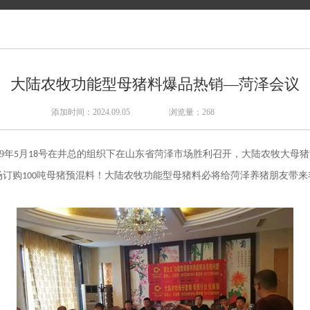
大陆农牧功能型母猪料爆品热销—菏泽会议
添加时间：2024.09.05
浏览量：
268
9
年
月
号在井总的组织下在山东省菏泽市场胜利召开，大陆农牧大母猪
5
18
场订购
吨母猪预混料！大陆农牧功能型母猪料必将给菏泽养猪朋友带来
100